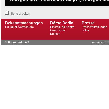
Seite drucken
Bekanntmachungen
Börse Berlin
Presse
Equiduct Wertpapiere
Einstellung Xontro
Pressemitteilungen
Geschichte
Fotos
Kontakt
© Börse Berlin AG
Impressum