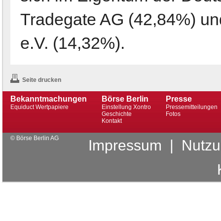
Tradegate AG (42,84%) und
e.V. (14,32%).
Seite drucken
Bekanntmachungen
Börse Berlin
Presse
Equiduct Wertpapiere
Einstellung Xontro
Pressemitteilungen
Geschichte
Fotos
Kontakt
© Börse Berlin AG
Impressum
|
Nutzu