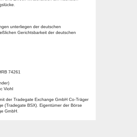
gslücke.
ngen unterliegen der deutschen
eßlichen Gerichtsbarkeit der deutschen
 HRB 74261
nder)
c Viohl
 mit der Tradegate Exchange GmbH Co-Träger
ge (Tradegate BSX). Eigentümer der Börse
nge GmbH.