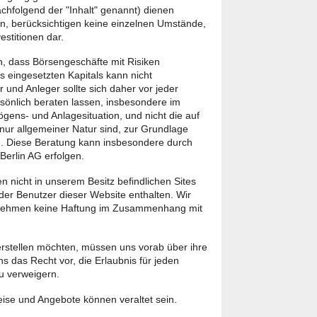
chfolgend der "Inhalt" genannt) dienen
ion, berücksichtigen keine einzelnen Umstände,
estitionen dar.
n, dass Börsengeschäfte mit Risiken
s eingesetzten Kapitals kann nicht
und Anleger sollte sich daher vor jeder
önlich beraten lassen, insbesondere im
ögens- und Anlagesituation, und nicht die auf
e nur allgemeiner Natur sind, zur Grundlage
. Diese Beratung kann insbesondere durch
 Berlin AG erfolgen.
 nicht in unserem Besitz befindlichen Sites
 der Benutzer dieser Website enthalten. Wir
rnehmen keine Haftung im Zusammenhang mit
 erstellen möchten, müssen uns vorab über ihre
ns das Recht vor, die Erlaubnis für jeden
u verweigern.
ise und Angebote können veraltet sein.