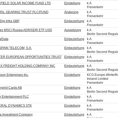
FIELD SOLAR INCOME FUND LTD
Einstellung
k.A.
Freiverkehr
TAL GEARING TRUST PLC/FUND
Änderung
k.A.
Freiverkehr
Dig Infra GBP
Einbeziehung
k.A.
Freiverkehr
res MSCI Russia ADR/GDR ETF USD
Aussetzung
k.A.
Berlin Second Regul
alData
Einbeziehung
k.A.
Freiverkehr
 SPAIN TELECOM, S.A.
Einbeziehung
k.A.
Berlin Second Regul
TER EUROPEAN OPPORTUNITIES TRUST
Einbeziehung
k.A.
Freiverkehr
X FREIGHT HOLDING COMPANY INC
Einbeziehung
k.A.
Berlin Second Regul
son Enterprises Inc.
Einstellung
KCG Europe,Winterflo
Ireland Limited
Freiverkehr
rprint Cards AB
Einstellung
k.A.
Berlin Second Regul
er Entertainment PLC
Einstellung
k.A.
Freiverkehr
RAL DYNAMICS STK
Einstellung
k.A.
Freiverkehr
a Investment Company
Einbeziehung
k.A.