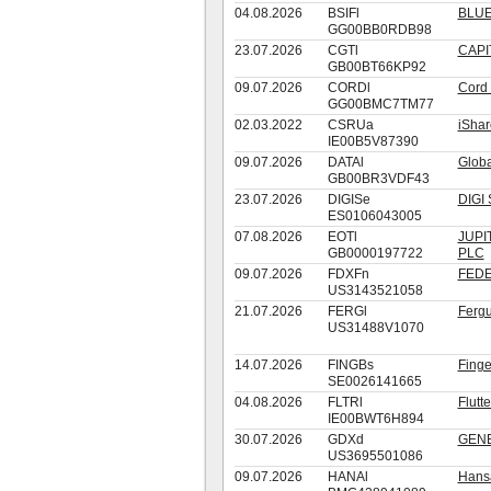
04.08.2026
BSIFl
BLUE
GG00BB0RDB98
23.07.2026
CGTl
CAPI
GB00BT66KP92
09.07.2026
CORDl
Cord 
GG00BMC7TM77
02.03.2022
CSRUa
iSha
IE00B5V87390
09.07.2026
DATAl
Glob
GB00BR3VDF43
23.07.2026
DIGISe
DIGI
ES0106043005
07.08.2026
EOTl
JUPI
GB0000197722
PLC
09.07.2026
FDXFn
FEDE
US3143521058
21.07.2026
FERGl
Fergu
US31488V1070
14.07.2026
FINGBs
Finge
SE0026141665
04.08.2026
FLTRl
Flutt
IE00BWT6H894
30.07.2026
GDXd
GENE
US3695501086
09.07.2026
HANAl
Hans