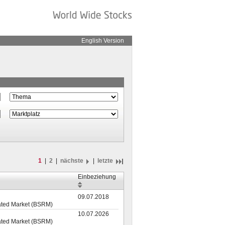
English Version
1
|
2
|
nächste
|
letzte
Einbeziehung
09.07.2018
ated Market (BSRM)
10.07.2026
ated Market (BSRM)