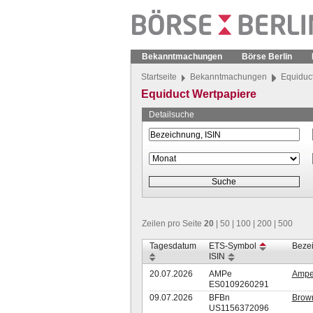
Bekanntmachungen
Börse Berlin
Startseite
Bekanntmachungen
Equiduc
Equiduct Wertpapiere
Detailsuche
Zeilen pro Seite
20
|
50
|
100
|
200
|
500
Tagesdatum
ETS-Symbol
Beze
ISIN
20.07.2026
AMPe
Ampe
ES0109260291
09.07.2026
BFBn
Brown
US1156372096