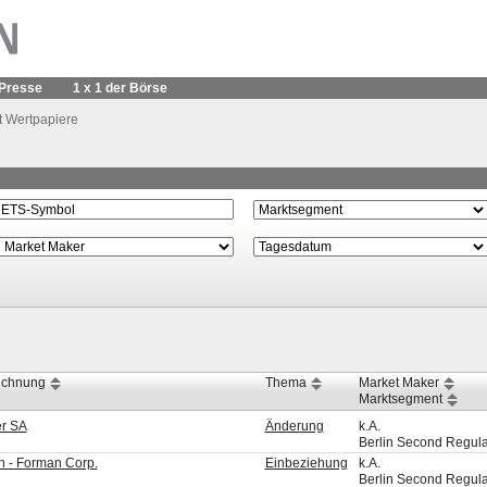
Presse
1 x 1 der Börse
t Wertpapiere
ichnung
Thema
Market Maker
Marktsegment
r SA
Änderung
k.A.
Berlin Second Regul
 - Forman Corp.
Einbeziehung
k.A.
Berlin Second Regul